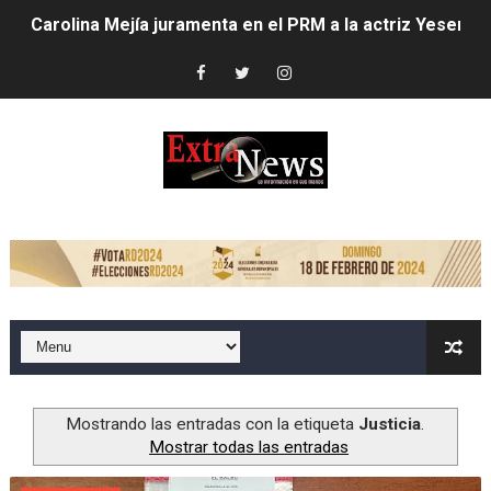
Carolina Mejía juramenta en el PRM a la actriz Yesenia 
Club de Villa Francisca entrega trofeo de campeonato a
Alcaldesa Carolina Mejía inaugura parque Vasco Nuñez
Carolina Mejía dispone mayores acciones ante lluvias;
Alcaldía del Distrito Nacional intensifica labores por llu
LOS HEAT LATIN MUSIC AWARDS ESTÁN LISTOS PARA 
EMPRESA DE COURIER ABRE PRIMER LOCKER DEL PAÍS 
Candidato a senador asegura impulsará grandes transf
Dío Astacio revela encontró deuda de 1,723 millones d
Mostrando las entradas con la etiqueta
Justicia
.
Mostrar todas las entradas
Alcaldesa Carolina Mejía inicia cambios en su gabinete