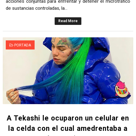
acciones conjuntas para enfrentar y detener el microtráfico
DELEGACIÓN DE MÉXICO RECONOCE A RD POR SER PI
de sustancias controladas, la...
Liga Municipal, Fedomu y Fedodim orientan alcaldes y al
Read More
Alcaldía del DN y Fundación Bonanza inauguran el parqu
PORTADA
Inespre inicia venta de combos de habichuelas con dul
DIPLAN presenta logros significativos de gestión polic
A Tekashi le ocuparon un celular en
la celda con el cual amedrentaba a