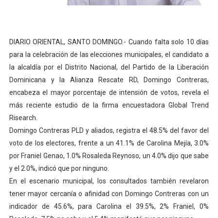
DELEGACIÓN DE MÉXICO RECONOCE A RD POR SER PI
Liga Municipal, Fedomu y Fedodim orientan alcaldes y al
DIARIO ORIENTAL, SANTO DOMINGO.- Cuando falta solo 10 días
para la celebración de las elecciones municipales, el candidato a
Alcaldía del DN y Fundación Bonanza inauguran el parqu
la alcaldía por el Distrito Nacional, del Partido de la Liberación
Inespre inicia venta de combos de habichuelas con dul
Dominicana y la Alianza Rescate RD, Domingo Contreras,
encabeza el mayor porcentaje de intensión de votos, revela el
DIPLAN presenta logros significativos de gestión polic
más reciente estudio de la firma encuestadora Global Trend
Risearch.
Domingo Contreras PLD y aliados, registra el 48.5% del favor del
voto de los electores, frente a un 41.1% de Carolina Mejía, 3.0%
por Franiel Genao, 1.0% Rosaleda Reynoso, un 4.0% dijo que sabe
y el 2.0%, indicó que por ninguno.
En el escenario municipal, los consultados también revelaron
tener mayor cercanía o afinidad con Domingo Contreras con un
indicador de 45.6%, para Carolina el 39.5%, 2% Franiel, 0%