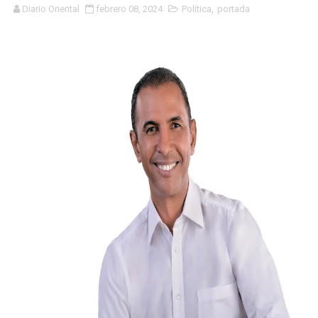
Diario Oriental
febrero 08, 2024
Política
,
portada
Concierto de Jay Wheeler movido al 27 de julio
Ejecutivos de la fundación la Oreja Media y ministra d
Carolina Mejía es investida como Académica de Honor
Inauguran capilla católica Virgen Desatanudos en Villa
De periodista a bachatero; Norby Montero presenta su 
Dominicano Edwin Martínez es designado vicepresident
Centro Aeronáutico Tripulantes VIP celebra investidur
RD ENTREGA EN EXTRADICIÓN DOMINICANO BUSCADO 
Alcaldesa Carolina Mejía conversa y lleva soluciones a
Capitán Avispa ; detalles que no se pueden perder de e