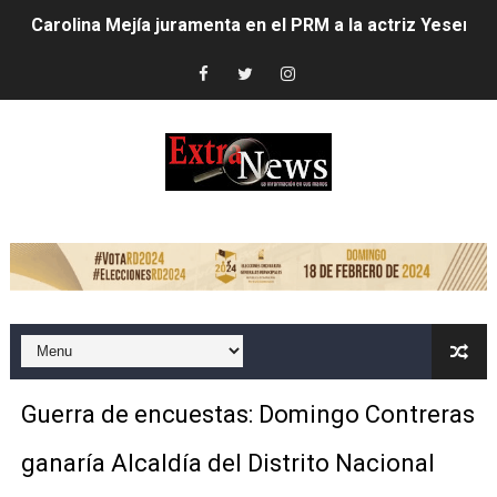
Carolina Mejía juramenta en el PRM a la actriz Yesenia 
Club de Villa Francisca entrega trofeo de campeonato a
Alcaldesa Carolina Mejía inaugura parque Vasco Nuñez
Carolina Mejía dispone mayores acciones ante lluvias;
Alcaldía del Distrito Nacional intensifica labores por llu
LOS HEAT LATIN MUSIC AWARDS ESTÁN LISTOS PARA 
EMPRESA DE COURIER ABRE PRIMER LOCKER DEL PAÍS 
Candidato a senador asegura impulsará grandes transf
Guerra de encuestas: Domingo Contreras
Dío Astacio revela encontró deuda de 1,723 millones d
ganaría Alcaldía del Distrito Nacional
Alcaldesa Carolina Mejía inicia cambios en su gabinete