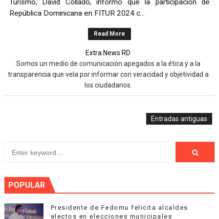
Turismo, David Collado, informó que la participación de
Alcaldía del Distrito Nacional intensifica labores por llu
República Dominicana en FITUR 2024 c...
LOS HEAT LATIN MUSIC AWARDS ESTÁN LISTOS PARA 
Read More
Extra News RD
EMPRESA DE COURIER ABRE PRIMER LOCKER DEL PAÍS 
Somos un medio de comunicación apegados a la ética y a la
transparencia que vela por informar con veracidad y objetividad a
Candidato a senador asegura impulsará grandes transf
los ciudadanos.
Dío Astacio revela encontró deuda de 1,723 millones d
Entradas antiguas
POPULAR
Presidente de Fedomu felicita alcaldes
electos en elecciones municipales