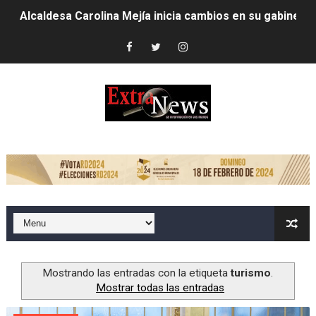
Alcaldesa Carolina Mejía inicia cambios en su gabinete
Concierto de Jay Wheeler movido al 27 de julio
Ejecutivos de la fundación la Oreja Media y ministra d
Carolina Mejía es investida como Académica de Honor
Inauguran capilla católica Virgen Desatanudos en Villa
De periodista a bachatero; Norby Montero presenta su 
Dominicano Edwin Martínez es designado vicepresident
Centro Aeronáutico Tripulantes VIP celebra investidur
RD ENTREGA EN EXTRADICIÓN DOMINICANO BUSCADO 
Mostrando las entradas con la etiqueta
turismo
.
Mostrar todas las entradas
Alcaldesa Carolina Mejía conversa y lleva soluciones a