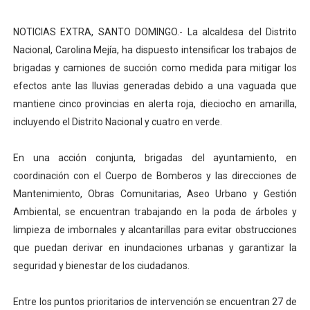
DELEGACIÓN DE MÉXICO RECONOCE A RD POR SER PI
NOTICIAS EXTRA, SANTO DOMINGO.- La alcaldesa del Distrito
Liga Municipal, Fedomu y Fedodim orientan alcaldes y al
Nacional, Carolina Mejía, ha dispuesto intensificar los trabajos de
brigadas y camiones de succión como medida para mitigar los
Alcaldía del DN y Fundación Bonanza inauguran el parqu
efectos ante las lluvias generadas debido a una vaguada que
mantiene cinco provincias en alerta roja, dieciocho en amarilla,
Inespre inicia venta de combos de habichuelas con dul
incluyendo el Distrito Nacional y cuatro en verde.
DIPLAN presenta logros significativos de gestión polic
En una acción conjunta, brigadas del ayuntamiento, en
coordinación con el Cuerpo de Bomberos y las direcciones de
Mantenimiento, Obras Comunitarias, Aseo Urbano y Gestión
Ambiental, se encuentran trabajando en la poda de árboles y
limpieza de imbornales y alcantarillas para evitar obstrucciones
que puedan derivar en inundaciones urbanas y garantizar la
seguridad y bienestar de los ciudadanos.
Entre los puntos prioritarios de intervención se encuentran 27 de