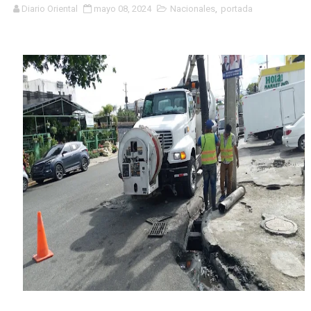
Diario Oriental
mayo 08, 2024
Nacionales
,
portada
Concierto de Jay Wheeler movido al 27 de julio
Ejecutivos de la fundación la Oreja Media y ministra d
Carolina Mejía es investida como Académica de Honor
Inauguran capilla católica Virgen Desatanudos en Villa
De periodista a bachatero; Norby Montero presenta su 
Dominicano Edwin Martínez es designado vicepresident
Centro Aeronáutico Tripulantes VIP celebra investidur
RD ENTREGA EN EXTRADICIÓN DOMINICANO BUSCADO 
Alcaldesa Carolina Mejía conversa y lleva soluciones a
Capitán Avispa ; detalles que no se pueden perder de e