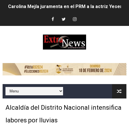
Carolina Mejía juramenta en el PRM a la actriz Yesenia 
Club de Villa Francisca entrega trofeo de campeonato a
Alcaldesa Carolina Mejía inaugura parque Vasco Nuñez
Carolina Mejía dispone mayores acciones ante lluvias;
Alcaldía del Distrito Nacional intensifica labores por llu
LOS HEAT LATIN MUSIC AWARDS ESTÁN LISTOS PARA 
EMPRESA DE COURIER ABRE PRIMER LOCKER DEL PAÍS 
Candidato a senador asegura impulsará grandes transf
Alcaldía del Distrito Nacional intensifica
Dío Astacio revela encontró deuda de 1,723 millones d
labores por lluvias
Alcaldesa Carolina Mejía inicia cambios en su gabinete