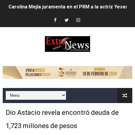
Carolina Mejía juramenta en el PRM a la actriz Yesenia 
Club de Villa Francisca entrega trofeo de campeonato a
Alcaldesa Carolina Mejía inaugura parque Vasco Nuñez
Carolina Mejía dispone mayores acciones ante lluvias;
Alcaldía del Distrito Nacional intensifica labores por llu
LOS HEAT LATIN MUSIC AWARDS ESTÁN LISTOS PARA 
EMPRESA DE COURIER ABRE PRIMER LOCKER DEL PAÍS 
Candidato a senador asegura impulsará grandes transf
Dío Astacio revela encontró deuda de
Dío Astacio revela encontró deuda de 1,723 millones d
1,723 millones de pesos
Alcaldesa Carolina Mejía inicia cambios en su gabinete