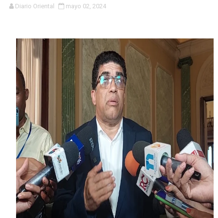
Diario Oriental
mayo 02, 2024
Concierto de Jay Wheeler movido al 27 de julio
Ejecutivos de la fundación la Oreja Media y ministra d
Carolina Mejía es investida como Académica de Honor
Inauguran capilla católica Virgen Desatanudos en Villa
De periodista a bachatero; Norby Montero presenta su 
Dominicano Edwin Martínez es designado vicepresident
Centro Aeronáutico Tripulantes VIP celebra investidur
RD ENTREGA EN EXTRADICIÓN DOMINICANO BUSCADO 
Alcaldesa Carolina Mejía conversa y lleva soluciones a
Capitán Avispa ; detalles que no se pueden perder de e