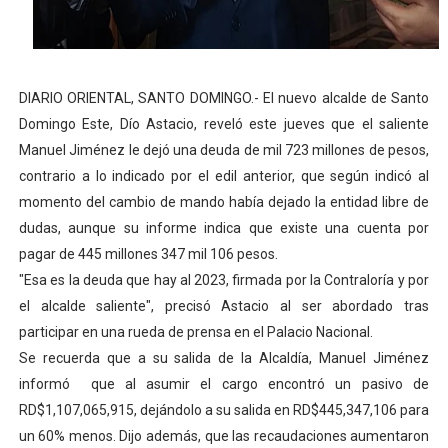
DELEGACIÓN DE MÉXICO RECONOCE A RD POR SER PI
Liga Municipal, Fedomu y Fedodim orientan alcaldes y al
DIARIO ORIENTAL, SANTO DOMINGO.- El nuevo alcalde de Santo
Alcaldía del DN y Fundación Bonanza inauguran el parqu
Domingo Este, Dío Astacio, reveló este jueves que el saliente
Manuel Jiménez le dejó una deuda de mil 723 millones de pesos,
Inespre inicia venta de combos de habichuelas con dul
contrario a lo indicado por el edil anterior, que según indicó al
momento del cambio de mando había dejado la entidad libre de
DIPLAN presenta logros significativos de gestión polic
dudas, aunque su informe indica que existe una cuenta por
pagar de 445 millones 347 mil 106 pesos.
"Esa es la deuda que hay al 2023, firmada por la Contraloría y por
el alcalde saliente", precisó Astacio al ser abordado tras
participar en una rueda de prensa en el Palacio Nacional.
Se recuerda que a su salida de la Alcaldía, Manuel Jiménez
informó que al asumir el cargo encontró un pasivo de
RD$1,107,065,915, dejándolo a su salida en RD$445,347,106 para
un 60% menos. Dijo además, que las recaudaciones aumentaron