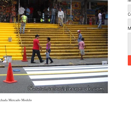
N
C
M
chada Mercado Modelo