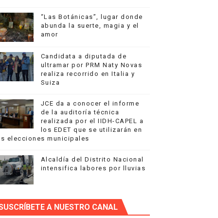
“Las Botánicas”, lugar donde
abunda la suerte, magia y el
na Music Week
amor
e Doctores
Candidata a diputada de
ultramar por PRM Naty Novas
realiza recorrido en Italia y
Suiza
JCE da a conocer el informe
de la auditoría técnica
cana de Movilidad Sostenible
realizada por el IIDH-CAPEL a
los EDET que se utilizarán en
as elecciones municipales
Alcaldía del Distrito Nacional
intensifica labores por lluvias
e del programa "La Alcaldía Llega a ti"
SUSCRÍBETE A NUESTRO CANAL
a