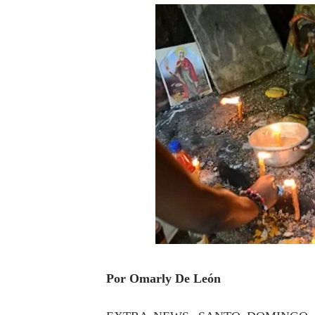
Concierto de Jay Wheeler m
Ejecutivos de la fundación 
Carolina Mejía es investi
Inauguran capilla católica
De periodista a bachatero;
Dominicano Edwin Martínez 
Centro Aeronáutico Tripula
RD ENTREGA EN EXTRADIC
Alcaldesa Carolina Mejía co
Por Omarly De León
Capitán Avispa ; detalles q