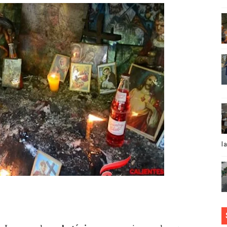
ovido al 27 de julio
la Oreja Media y ministra de la cultura inauguran Dominica
da como Académica de Honor en la Real Academia Europea d
 Virgen Desatanudos en Villa Mella Santo Domingo Norte
 Norby Montero presenta su sencillo “Dónde está el amor”
es designado vicepresidente de la Asociación Latinoameri
l
ntes VIP celebra investidura
IÓN DOMINICANO BUSCADO POR NARCOTRÁFICO EN EE.UU
nversa y lleva soluciones a sectores de Los Ríos como part
ue no se pueden perder de esta película de Juan Luis Guerr