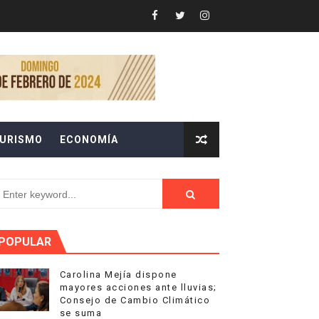
se suma
URISMO
ECONOMÍA
U DÉCIMA EDICIÓN.
ETES 24 HORAS AL DIA
 de San Juan
POPULAR
Carolina Mejía dispone
mayores acciones ante lluvias;
Consejo de Cambio Climático
o
se suma