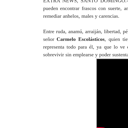
EXTRA NEWS, SANTO DOMINGO.
DELEGACIÓN DE MÉXICO R
pueden encontrar frascos con suerte, a
remediar anhelos, males y carencias.
Liga Municipal, Fedomu y Fe
Entre ruda, anamú, arraiján, libertad, p
Alcaldía del DN y Fundació
señor
Carmelo Escolásticos
, quien t
i
Inespre inicia venta de co
representa todo para él, ya que lo ve
sobrevivir sin emplearse y poder sustenta
DIPLAN presenta logros sign