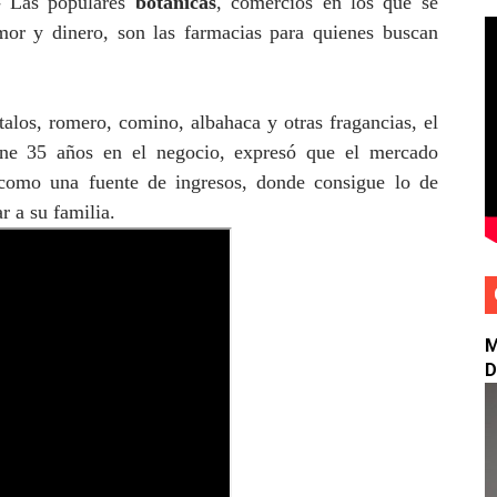
-
Las populares
botánicas
, comercios en los que se
ECONOCE A RD POR SER PIONEROS EN PREVENCIÓN Y EST
mor y dinero, son las farmacias para quienes buscan
dodim orientan alcaldes y alcaldesas electos de la Región E
étalos, romero, comino, albahaca y otras fragancias,
el
n Bonanza inauguran el parque Belice en Los Jardines
ene 35 años en el negocio, expresó que
el mercado
mbos de habichuelas con dulce a 300 pesos
 como una fuente de ingresos, donde consigue lo de
r a su familia.
ificativos de gestión policial en los últimos seis meses
M
D