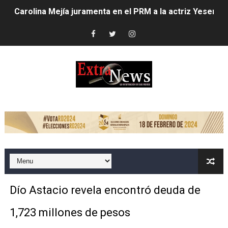
Carolina Mejía juramenta en el PRM a la actriz Yesenia 
Club de Villa Francisca entrega trofeo de campeonato a
Alcaldesa Carolina Mejía inaugura parque Vasco Nuñez
Carolina Mejía dispone mayores acciones ante lluvias;
Alcaldía del Distrito Nacional intensifica labores por llu
LOS HEAT LATIN MUSIC AWARDS ESTÁN LISTOS PARA 
EMPRESA DE COURIER ABRE PRIMER LOCKER DEL PAÍS 
Candidato a senador asegura impulsará grandes transf
Dío Astacio revela encontró deuda de
Dío Astacio revela encontró deuda de 1,723 millones d
1,723 millones de pesos
Alcaldesa Carolina Mejía inicia cambios en su gabinete