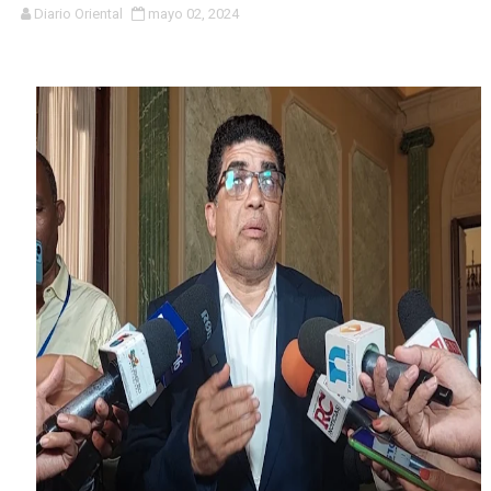
Diario Oriental
mayo 02, 2024
Concierto de Jay Wheeler movido al 27 de julio
Ejecutivos de la fundación la Oreja Media y ministra d
Carolina Mejía es investida como Académica de Honor
Inauguran capilla católica Virgen Desatanudos en Villa
De periodista a bachatero; Norby Montero presenta su 
Dominicano Edwin Martínez es designado vicepresident
Centro Aeronáutico Tripulantes VIP celebra investidur
RD ENTREGA EN EXTRADICIÓN DOMINICANO BUSCADO 
Alcaldesa Carolina Mejía conversa y lleva soluciones a
Capitán Avispa ; detalles que no se pueden perder de e