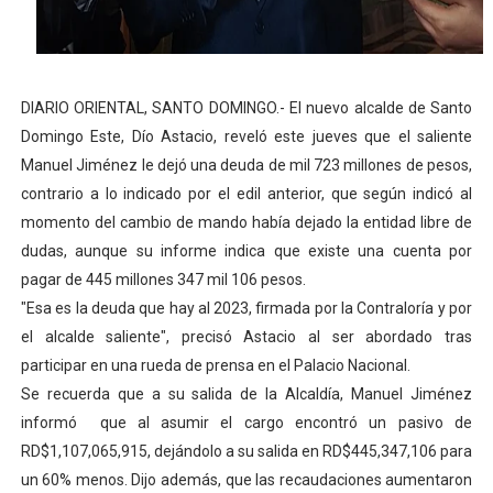
DELEGACIÓN DE MÉXICO RECONOCE A RD POR SER PI
Liga Municipal, Fedomu y Fedodim orientan alcaldes y al
DIARIO ORIENTAL, SANTO DOMINGO.- El nuevo alcalde de Santo
Alcaldía del DN y Fundación Bonanza inauguran el parqu
Domingo Este, Dío Astacio, reveló este jueves que el saliente
Manuel Jiménez le dejó una deuda de mil 723 millones de pesos,
Inespre inicia venta de combos de habichuelas con dul
contrario a lo indicado por el edil anterior, que según indicó al
momento del cambio de mando había dejado la entidad libre de
DIPLAN presenta logros significativos de gestión polic
dudas, aunque su informe indica que existe una cuenta por
pagar de 445 millones 347 mil 106 pesos.
"Esa es la deuda que hay al 2023, firmada por la Contraloría y por
el alcalde saliente", precisó Astacio al ser abordado tras
participar en una rueda de prensa en el Palacio Nacional.
Se recuerda que a su salida de la Alcaldía, Manuel Jiménez
informó que al asumir el cargo encontró un pasivo de
RD$1,107,065,915, dejándolo a su salida en RD$445,347,106 para
un 60% menos. Dijo además, que las recaudaciones aumentaron