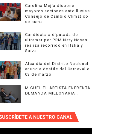
Carolina Mejía dispone
nriquillo
mayores acciones ante lluvias;
Consejo de Cambio Climático
se suma
Candidata a diputada de
ultramar por PRM Naty Novas
realiza recorrido en Italia y
Suiza
Alcaldía del Distrito Nacional
anuncia desfile del Carnaval el
03 de marzo
MIGUEL EL ARTISTA ENFRENTA
DEMANDA MILLONARIA..
se suma
SUSCRÍBETE A NUESTRO CANAL
U DÉCIMA EDICIÓN.