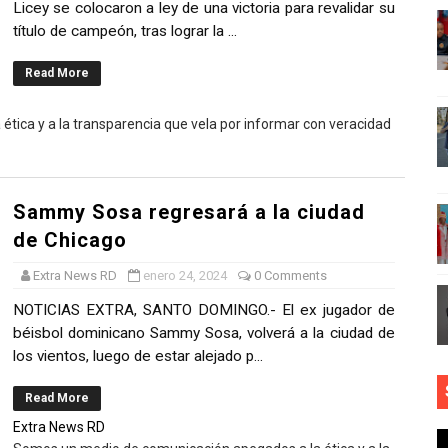
Licey se colocaron a ley de una victoria para revalidar su
dodim orientan alcaldes y alcaldesas electos de la Región E
título de campeón, tras lograr la ...
n Bonanza inauguran el parque Belice en Los Jardines
Read More
mbos de habichuelas con dulce a 300 pesos
ica y a la transparencia que vela por informar con veracidad
ificativos de gestión policial en los últimos seis meses
 el PRM a la actriz Yesenia Núñez y a su equipo de trabajo
Sammy Sosa regresará a la ciudad
de Chicago
trega trofeo de campeonato a Carolina Mejía
Extra News RD
enero 24, 2024
0 Comments
naugura parque Vasco Nuñez de Balboa
NOTICIAS EXTRA, SANTO DOMINGO.- El ex jugador de
béisbol dominicano Sammy Sosa, volverá a la ciudad de
ores acciones ante lluvias; Consejo de Cambio Climático 
los vientos, luego de estar alejado p...
l intensifica labores por lluvias
Read More
Extra News RD
ARDS ESTÁN LISTOS PARA DEVELAR LOS NOMINADOS EN S