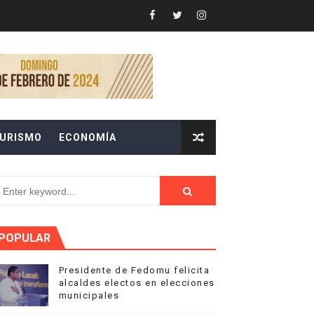
na Music Week
e Doctores
URISMO
ECONOMÍA
cana de Movilidad Sostenible
e del programa "La Alcaldía Llega a ti"
POPULAR
a
Presidente de Fedomu felicita
alcaldes electos en elecciones
municipales
RATEGIAS CONTRA DROGAS SINTÉTICAS