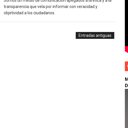
Somos un medio de comunicación apegados a la ética y a la
transparencia que vela por informar con veracidad y
 PRIMER LOCKER DEL PAÍS QUE PERMITE RETIRO DE PAQU
objetividad a los ciudadanos.
ra impulsará grandes transformaciones para el desarrollo
ó deuda de 1,723 millones de pesos
Entradas antiguas
icia cambios en su gabinete municipal para el nuevo períod
ovido al 27 de julio
M
D