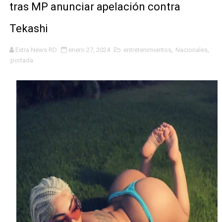
tras MP anunciar apelación contra
Concierto de Jay Wheeler movido al 27 de julio
Tekashi
Ejecutivos de la fundación la Oreja Media y ministra d
Extra News RD
enero 27, 2024
entretenimientos
,
Nacionales
,
Carolina Mejía es investida como Académica de Honor
portada
Inauguran capilla católica Virgen Desatanudos en Villa
De periodista a bachatero; Norby Montero presenta su 
Dominicano Edwin Martínez es designado vicepresident
Centro Aeronáutico Tripulantes VIP celebra investidur
RD ENTREGA EN EXTRADICIÓN DOMINICANO BUSCADO 
Alcaldesa Carolina Mejía conversa y lleva soluciones a
Capitán Avispa ; detalles que no se pueden perder de e