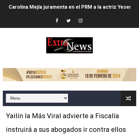
Carolina Mejía juramenta en el PRM a la actriz Yesenia 
Club de Villa Francisca entrega trofeo de campeonato a
Alcaldesa Carolina Mejía inaugura parque Vasco Nuñez
Carolina Mejía dispone mayores acciones ante lluvias;
Alcaldía del Distrito Nacional intensifica labores por llu
LOS HEAT LATIN MUSIC AWARDS ESTÁN LISTOS PARA 
EMPRESA DE COURIER ABRE PRIMER LOCKER DEL PAÍS 
Candidato a senador asegura impulsará grandes transf
Yailín la Más Viral advierte a Fiscalía
Dío Astacio revela encontró deuda de 1,723 millones d
instruirá a sus abogados ir contra ellos
Alcaldesa Carolina Mejía inicia cambios en su gabinete