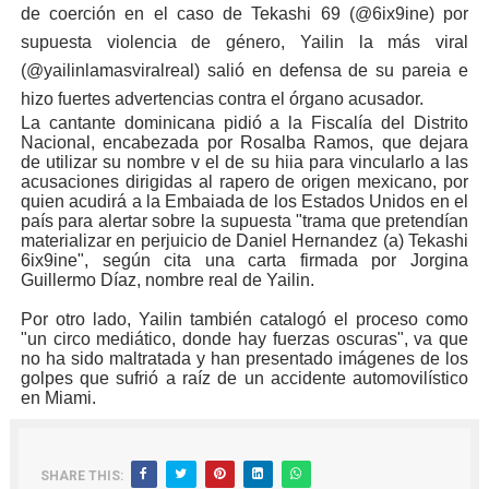
de coerción en el caso de Tekashi 69 (@6ix9ine) por
supuesta violencia de género, Yailin la más viral
(@yailinlamasviralreal) salió en defensa de su pareia e
hizo fuertes advertencias contra el órgano acusador.
La cantante dominicana pidió a la Fiscalía del Distrito
Nacional, encabezada por Rosalba Ramos, que dejara
de utilizar su nombre v el de su hiia para vincularlo a las
acusaciones dirigidas al rapero de origen mexicano, por
quien acudirá a la Embaiada de los Estados Unidos en el
país para alertar sobre la supuesta "trama que pretendían
materializar en perjuicio de Daniel Hernandez (a) Tekashi
6ix9ine", según cita una carta firmada por Jorgina
Guillermo Díaz, nombre real de Yailin.
Por otro lado, Yailin también catalogó el proceso como
"un circo mediático, donde hay fuerzas oscuras", va que
no ha sido maltratada y han presentado imágenes de los
golpes que sufrió a raíz de un accidente automovilístico
en Miami.
SHARE THIS: