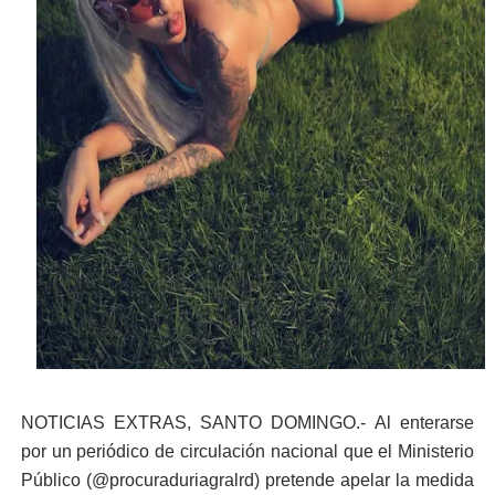
DELEGACIÓN DE MÉXICO RECONOCE A RD POR SER PI
Liga Municipal, Fedomu y Fedodim orientan alcaldes y al
Alcaldía del DN y Fundación Bonanza inauguran el parqu
Inespre inicia venta de combos de habichuelas con dul
DIPLAN presenta logros significativos de gestión polic
NOTICIAS EXTRAS, SANTO DOMINGO.- Al enterarse
por un periódico de circulación nacional que el Ministerio
Público (@procuraduriagralrd) pretende apelar la medida