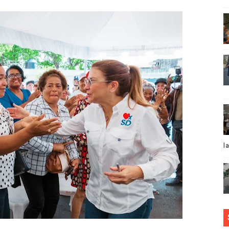
ovido al 27 de julio
la Oreja Media y ministra de la cultura inauguran Dominica
da como Académica de Honor en la Real Academia Europea d
 Virgen Desatanudos en Villa Mella Santo Domingo Norte
 Norby Montero presenta su sencillo “Dónde está el amor”
es designado vicepresidente de la Asociación Latinoameri
l
ntes VIP celebra investidura
IÓN DOMINICANO BUSCADO POR NARCOTRÁFICO EN EE.UU
nversa y lleva soluciones a sectores de Los Ríos como part
ue no se pueden perder de esta película de Juan Luis Guerr