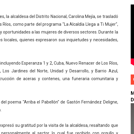
ECONOCE A RD POR SER PIONEROS EN PREVENCIÓN Y EST
a alcaldesa del Distrito Nacional, Carolina Mejía, se trasladó
dodim orientan alcaldes y alcaldesas electos de la Región E
os Ríos, como parte del programa "La Alcaldía Llega a Ti Mujer",
 y oportunidades a las mujeres de diversos sectores. Durante la
n Bonanza inauguran el parque Belice en Los Jardines
ntes locales, quienes expresaron sus inquietudes y necesidades,
mbos de habichuelas con dulce a 300 pesos
ificativos de gestión policial en los últimos seis meses
 incluyendo Esperanza 1 y 2, Cuba, Nuevo Renacer de Los Ríos,
Los Jardines del Norte, Unidad y Desarrollo, y Barrio Azul,
strucción de aceras y contenes, una funeraria comunitaria y
M
D
n del poema "Arriba el Pabellón" de Gastón Fernández Deligne,
.
xpresó su gratitud por la visita de la alcaldesa, resaltando que
personalmente al sector, lo cual fue recibido con orgullo y