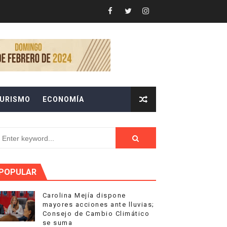
se suma
URISMO
ECONOMÍA
U DÉCIMA EDICIÓN.
ETES 24 HORAS AL DIA
 de San Juan
POPULAR
Carolina Mejía dispone
mayores acciones ante lluvias;
Consejo de Cambio Climático
o
se suma