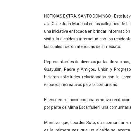
DELEGACIÓN DE MÉXICO R
NOTICIAS EXTRA, SANTO DOMINGO.- Este jueves, l
Liga Municipal, Fedomu y Fe
a la Calle Juan Marichal en los callejones de L
una iniciativa enfocada en brindar información
Alcaldía del DN y Fundació
visita, la alcaldesa interactuó con los reside
las cuales fueron atendidas de inmediato.
Inespre inicia venta de co
DIPLAN presenta logros sign
Representantes de diversas juntas de vecinos,
Guayubín, Padre y Amigos, Unión y Progreso, 
hicieron solicitudes relacionadas con la con
espacios recreativos para la comunidad.
El encuentro inició con una emotiva recitació
por parte de Mirna Escarfulleri, una comunitaria
Mientras que, Lourdes Soto, otra comunitaria, e
es la primera vez que un alcalde se acerca 