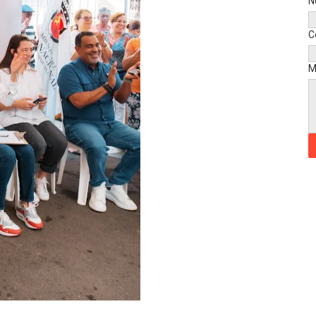
N
C
M