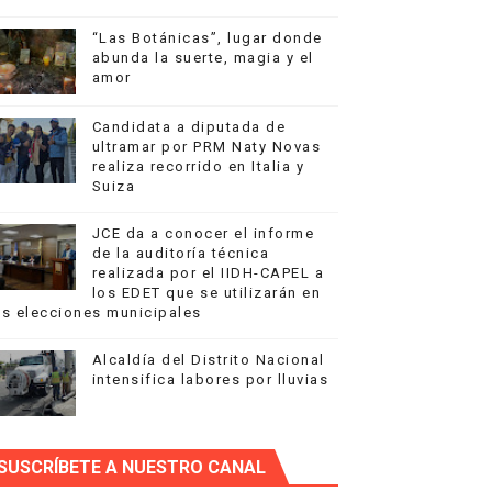
“Las Botánicas”, lugar donde
abunda la suerte, magia y el
na Music Week
amor
e Doctores
Candidata a diputada de
ultramar por PRM Naty Novas
realiza recorrido en Italia y
Suiza
JCE da a conocer el informe
de la auditoría técnica
cana de Movilidad Sostenible
realizada por el IIDH-CAPEL a
los EDET que se utilizarán en
as elecciones municipales
Alcaldía del Distrito Nacional
intensifica labores por lluvias
e del programa "La Alcaldía Llega a ti"
SUSCRÍBETE A NUESTRO CANAL
a