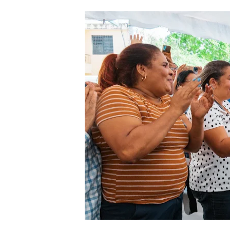
Concierto de Jay Wheeler m
Ejecutivos de la fundación 
Carolina Mejía es investi
Inauguran capilla católica
De periodista a bachatero;
Dominicano Edwin Martínez 
Centro Aeronáutico Tripula
RD ENTREGA EN EXTRADIC
Alcaldesa Carolina Mejía co
Capitán Avispa ; detalles q