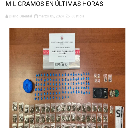
MIL GRAMOS EN ÚLTIMAS HORAS
Concierto de Jay Wheeler movido al 27 de julio
Diario Oriental
marzo 05, 2024
Justicia
Ejecutivos de la fundación la Oreja Media y ministra d
Carolina Mejía es investida como Académica de Honor
Inauguran capilla católica Virgen Desatanudos en Villa
De periodista a bachatero; Norby Montero presenta su 
Dominicano Edwin Martínez es designado vicepresident
Centro Aeronáutico Tripulantes VIP celebra investidur
RD ENTREGA EN EXTRADICIÓN DOMINICANO BUSCADO 
Alcaldesa Carolina Mejía conversa y lleva soluciones a
Capitán Avispa ; detalles que no se pueden perder de e