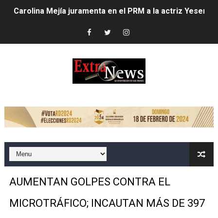
Carolina Mejía juramenta en el PRM a la actriz Yesenia 
Club de Villa Francisca entrega trofeo de campeonato a
Alcaldesa Carolina Mejía inaugura parque Vasco Nuñez
Carolina Mejía dispone mayores acciones ante lluvias;
Alcaldía del Distrito Nacional intensifica labores por llu
LOS HEAT LATIN MUSIC AWARDS ESTÁN LISTOS PARA 
EMPRESA DE COURIER ABRE PRIMER LOCKER DEL PAÍS 
Candidato a senador asegura impulsará grandes transf
AUMENTAN GOLPES CONTRA EL
Dío Astacio revela encontró deuda de 1,723 millones d
MICROTRÁFICO; INCAUTAN MÁS DE 397
Alcaldesa Carolina Mejía inicia cambios en su gabinete