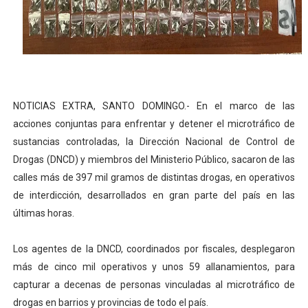
DELEGACIÓN DE MÉXICO RECONOCE A RD POR SER PI
Liga Municipal, Fedomu y Fedodim orientan alcaldes y al
Alcaldía del DN y Fundación Bonanza inauguran el parqu
NOTICIAS EXTRA, SANTO DOMINGO.- En el marco de las
Inespre inicia venta de combos de habichuelas con dul
acciones conjuntas para enfrentar y detener el microtráfico de
DIPLAN presenta logros significativos de gestión polic
sustancias controladas, la Dirección Nacional de Control de
Drogas (DNCD) y miembros del Ministerio Público, sacaron de las
calles más de 397 mil gramos de distintas drogas, en operativos
de interdicción, desarrollados en gran parte del país en las
últimas horas.
Los agentes de la DNCD, coordinados por fiscales, desplegaron
más de cinco mil operativos y unos 59 allanamientos, para
capturar a decenas de personas vinculadas al microtráfico de
drogas en barrios y provincias de todo el país.