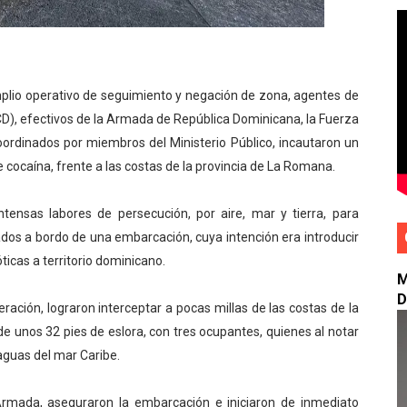
trega trofeo de campeonato a Carolina Mejía
naugura parque Vasco Nuñez de Balboa
io operativo de seguimiento y negación de zona, agentes de
ores acciones ante lluvias; Consejo de Cambio Climático 
CD), efectivos de la Armada de República Dominicana, la Fuerza
coordinados por miembros del Ministerio Público, incautaron un
l intensifica labores por lluvias
ocaína, frente a las costas de la provincia de La Romana.
ARDS ESTÁN LISTOS PARA DEVELAR LOS NOMINADOS EN S
ntensas labores de persecución, por aire, mar y tierra, para
ados a bordo de una embarcación, cuya intención era introducir
icas a territorio dominicano.
M
D
ración, lograron interceptar a pocas millas de las costas de la
de unos 32 pies de eslora, con tres ocupantes, quienes al notar
 aguas del mar Caribe.
Armada, aseguraron la embarcación e iniciaron de inmediato