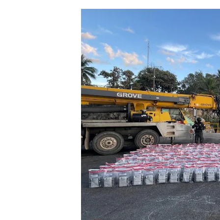
Centro Aeronáutico Tripula
RD ENTREGA EN EXTRADIC
Alcaldesa Carolina Mejía co
Capitán Avispa ; detalles q
DELEGACIÓN DE MÉXICO R
Liga Municipal, Fedomu y Fe
Alcaldía del DN y Fundació
Inespre inicia venta de co
DIPLAN presenta logros sign
Carolina Mejía juramenta en