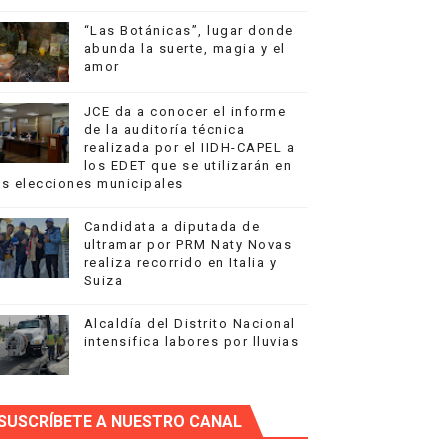
“Las Botánicas”, lugar donde
abunda la suerte, magia y el
amor
JCE da a conocer el informe
e del programa "La Alcaldía Llega a ti"
de la auditoría técnica
realizada por el IIDH-CAPEL a
a
los EDET que se utilizarán en
as elecciones municipales
RATEGIAS CONTRA DROGAS SINTÉTICAS
Candidata a diputada de
ultramar por PRM Naty Novas
nriquillo
realiza recorrido en Italia y
Suiza
Alcaldía del Distrito Nacional
intensifica labores por lluvias
SUSCRÍBETE A NUESTRO CANAL