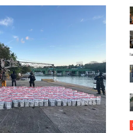
ntes VIP celebra investidura
IÓN DOMINICANO BUSCADO POR NARCOTRÁFICO EN EE.UU
nversa y lleva soluciones a sectores de Los Ríos como part
ue no se pueden perder de esta película de Juan Luis Guerr
l
ECONOCE A RD POR SER PIONEROS EN PREVENCIÓN Y EST
dodim orientan alcaldes y alcaldesas electos de la Región E
n Bonanza inauguran el parque Belice en Los Jardines
mbos de habichuelas con dulce a 300 pesos
ificativos de gestión policial en los últimos seis meses
 el PRM a la actriz Yesenia Núñez y a su equipo de trabajo