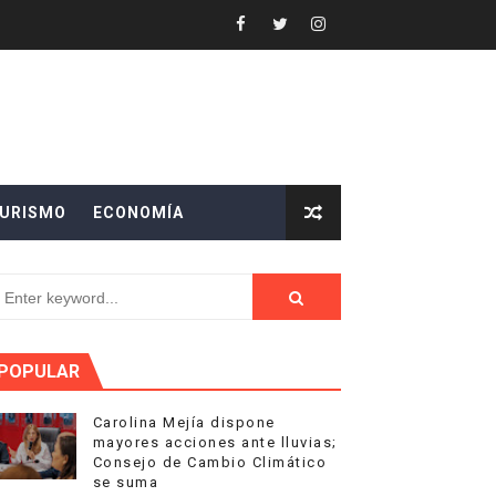
ETES 24 HORAS AL DIA
 de San Juan
o
URISMO
ECONOMÍA
na Music Week
e Doctores
POPULAR
Carolina Mejía dispone
mayores acciones ante lluvias;
Consejo de Cambio Climático
cana de Movilidad Sostenible
se suma