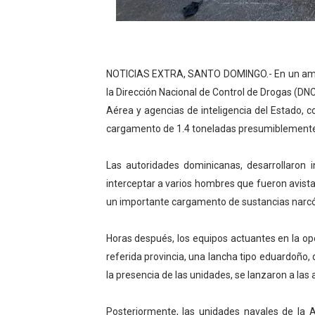
Club de Villa Francisca en
Alcaldesa Carolina Mejía i
NOTICIAS EXTRA, SANTO DOMINGO.- En un ampl
Carolina Mejía dispone may
la Dirección Nacional de Control de Drogas (DN
Aérea y agencias de inteligencia del Estado, 
Alcaldía del Distrito Naciona
cargamento de 1.4 toneladas presumiblemente c
LOS HEAT LATIN MUSIC AW
Las autoridades dominicanas, desarrollaron i
interceptar a varios hombres que fueron avist
un importante cargamento de sustancias narcót
Horas después, los equipos actuantes en la ope
referida provincia, una lancha tipo eduardoño, 
la presencia de las unidades, se lanzaron a las
Posteriormente, las unidades navales de la 